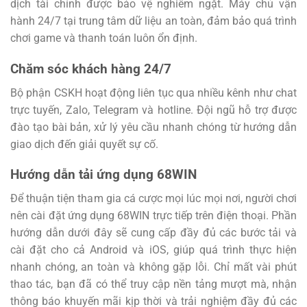
dịch tài chính được bảo vệ nghiêm ngặt. Máy chủ vận
hành 24/7 tại trung tâm dữ liệu an toàn, đảm bảo quá trình
chơi game và thanh toán luôn ổn định.
Chăm sóc khách hàng 24/7
Bộ phận CSKH hoạt động liên tục qua nhiều kênh như chat
trực tuyến, Zalo, Telegram và hotline. Đội ngũ hỗ trợ được
đào tạo bài bản, xử lý yêu cầu nhanh chóng từ hướng dẫn
giao dịch đến giải quyết sự cố.
Hướng dẫn tải ứng dụng 68WIN
Để thuận tiện tham gia cá cược mọi lúc mọi nơi, người chơi
nên cài đặt ứng dụng 68WIN trực tiếp trên điện thoại. Phần
hướng dẫn dưới đây sẽ cung cấp đầy đủ các bước tải và
cài đặt cho cả Android và iOS, giúp quá trình thực hiện
nhanh chóng, an toàn và không gặp lỗi. Chỉ mất vài phút
thao tác, bạn đã có thể truy cập nền tảng mượt mà, nhận
thông báo khuyến mãi kịp thời và trải nghiệm đầy đủ các