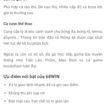
Phù hợp cả tân thủ lẫn cao thủ, nhiều cấp độ và boss lớn
giá trị thưởng cao.
Cá cược thể thao
Cung cấp tỷ lệ kèo cạnh tranh cho bóng đá, bóng rổ, tennis,
eSports… Thông tin trận đấu và thống kê được cập nhật
liên tục để hỗ trợ phân tích.
Ngoài ra còn có xổ số, đá gà trực tiếp, game bài truyền
thống như Tiến Lên, Phỏm, Mậu Binh và cả game
blockchain hiện đại.
Ưu điểm nổi bật của 68WIN
Xử lý giao dịch nhanh, kể cả giờ cao điểm
Không thu phí nạp rút
Bảo mật cao, hạn chế rủi ro gian lận