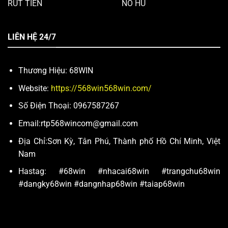
RÚT TIỀN
NỔ HŨ
LIÊN HỆ 24/7
Thương Hiệu: 68WIN
Website:
https://568win568win.com/
Số Điện Thoại: 0967587267
Email:
rtp568wincom@gmail.com
Địa Chỉ:Sơn Kỳ, Tân Phú, Thành phố Hồ Chí Minh, Việt
Nam
Hastag: #68win #nhacai68win #trangchu68win
#dangky68win #dangnhap68win #taiap68win